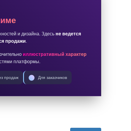
жиме
ностей и дизайна. Здесь
не ведется
ся продажи
.
лючительно
иллюстративный характер
остями платформы.
з продаж
Для заказчиков