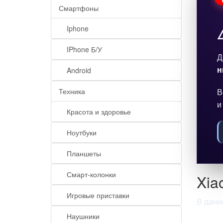
Смартфоны
Iphone
IPhone Б/У
Д
н
Android
Техника
В
и
Красота и здоровье
Ноутбуки
Планшеты
Смарт-колонки
Xia
Игровые приставки
В данн
Наушники